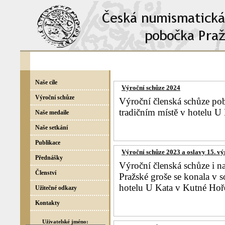
Naše cíle
Výroční schůze 2024
Výroční schůze
Výroční členská schůze po
tradičním místě v hotelu U
Naše medaile
Naše setkání
Publikace
Výroční schůze 2023 a oslavy 15. vý
Přednášky
Výroční členská schůze i n
Členství
Pražské groše se konala v 
hotelu U Kata v Kutné Hoř
Užitečné odkazy
Kontakty
Uživatelské jméno: