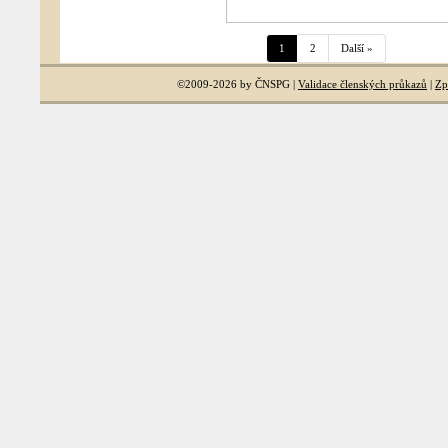
1
2
Další »
©2009-2026 by ČNSPG |
Validace členských průkazů
|
Zp