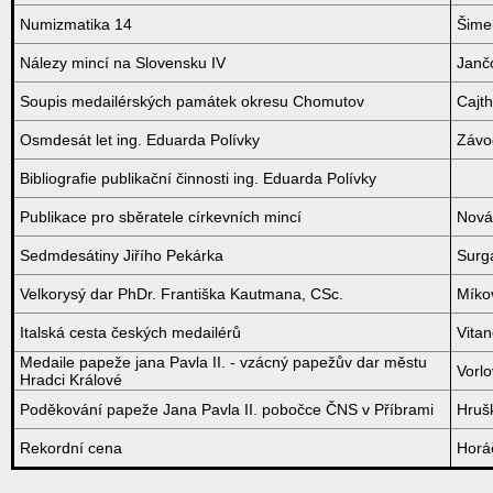
Numizmatika 14
Šime
Nálezy mincí na Slovensku IV
Janč
Soupis medailérských památek okresu Chomutov
Cajt
Osmdesát let ing. Eduarda Polívky
Závo
Bibliografie publikační činnosti ing. Eduarda Polívky
Publikace pro sběratele církevních mincí
Novák
Sedmdesátiny Jiřího Pekárka
Surga
Velkorysý dar PhDr. Františka Kautmana, CSc.
Míko
Italská cesta českých medailérů
Vitan
Medaile papeže jana Pavla II. - vzácný papežův dar městu
Vorlo
Hradci Králové
Poděkování papeže Jana Pavla II. pobočce ČNS v Příbrami
Hrušk
Rekordní cena
Horáč