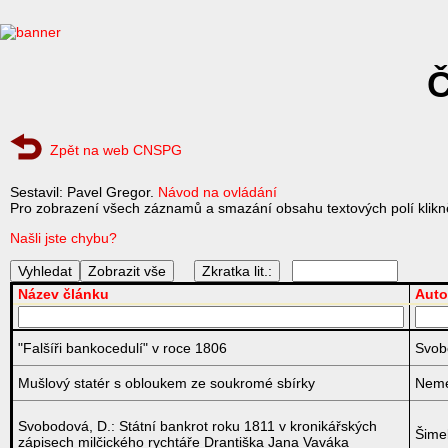
Č
Zpět na web CNSPG
Sestavil: Pavel Gregor.
Návod na ovládání
Pro zobrazení všech záznamů a smazání obsahu textových polí klikně
Našli jste chybu?
Zkratka lit.:
Název článku
Auto
"Falšíři bankocedulí" v roce 1806
Svob
Mušlový statér s obloukem ze soukromé sbírky
Neme
Svobodová, D.: Státní bankrot roku 1811 v kronikářských
Šime
zápisech milčického rychtáře Drantiška Jana Vaváka