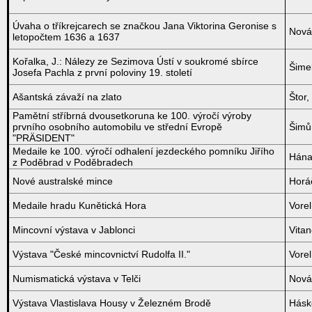
Úvaha o tříkrejcarech se značkou Jana Viktorina Geronise s
Nová
letopočtem 1636 a 1637
Kořalka, J.: Nálezy ze Sezimova Ústí v soukromé sbírce
Šime
Josefa Pachla z první poloviny 19. století
Ašantská závaží na zlato
Štor,
Pamětní stříbrná dvousetkoruna ke 100. výročí výroby
prvního osobního automobilu ve střední Evropě
Šimů
"PRÄSIDENT"
Medaile ke 100. výročí odhalení jezdeckého pomníku Jiřího
Hána
z Poděbrad v Poděbradech
Nové australské mince
Horáč
Medaile hradu Kunětická Hora
Vorel
Mincovní výstava v Jablonci
Vitan
Výstava "České mincovnictví Rudolfa II."
Vorel
Numismatická výstava v Telči
Novák
Výstava Vlastislava Housy v Železném Brodě
Hásk