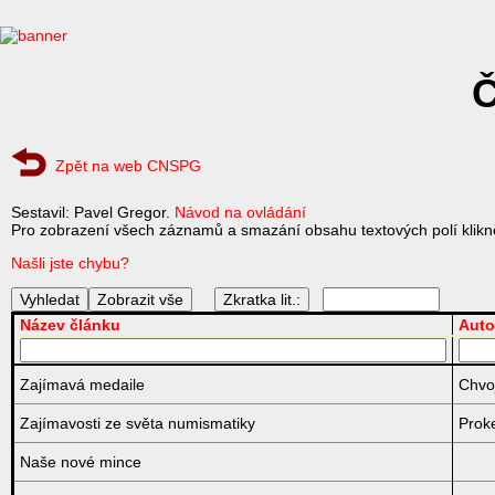
Č
Zpět na web CNSPG
Sestavil: Pavel Gregor.
Návod na ovládání
Pro zobrazení všech záznamů a smazání obsahu textových polí klikně
Našli jste chybu?
Zkratka lit.:
Název článku
Auto
Zajímavá medaile
Chvoj
Zajímavosti ze světa numismatiky
Prok
Naše nové mince