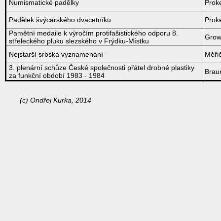
Numismatické padělky
Prok
Padělek švýcarského dvacetníku
Prok
Pamětní medaile k výročím protifašistického odporu 8.
Grow
střeleckého pluku slezského v Frýdku-Místku
Nejstarší srbská vyznamenání
Měři
3. plenární schůze České společnosti přátel drobné plastiky
Brau
za funkční období 1983 - 1984
(c) Ondřej Kurka, 2014