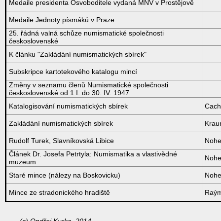
Medaile presidenta Osvoboditele vydaná MNV v Prostějově
Medaile Jednoty písmáků v Praze
25. řádná valná schůze numismatické společnosti
československé
K článku "Zakládání numismatických sbírek"
Subskripce kartotekového katalogu mincí
Změny v seznamu členů Numismatické společnosti
československé od 1 I. do 30. IV. 1947
Katalogisování numismatických sbírek
Cach
Zakládání numismatických sbírek
Krau
Rudolf Turek, Slavníkovská Libice
Nohe
Článek Dr. Josefa Petrtyla: Numismatika a vlastivědné
Nohe
muzeum
Staré mince (nálezy na Boskovicku)
Nohe
Mince ze stradonického hradiště
Raým