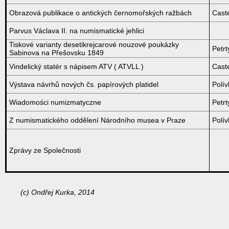
Obrazová publikace o antických černomořských ražbách
Caste
Parvus Václava II. na numismatické jehlici
Tiskové varianty desetikrejcarové nouzové poukázky
Petrt
Sabinova na Přešovsku 1849
Vindelický statér s nápisem ATV ( ATVLL )
Caste
Výstava návrhů nových čs. papírových platidel
Polí
Wiadomości numizmatyczne
Petrt
Z numismatického oddělení Národního musea v Praze
Polí
Zprávy ze Společnosti
(c) Ondřej Kurka, 2014