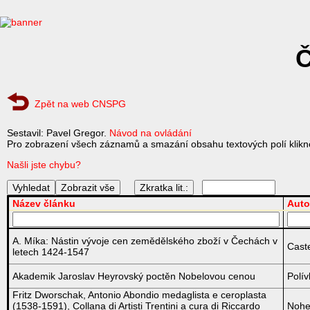
Č
Zpět na web CNSPG
Sestavil: Pavel Gregor.
Návod na ovládání
Pro zobrazení všech záznamů a smazání obsahu textových polí klikně
Našli jste chybu?
Zkratka lit.:
Název článku
Auto
A. Míka: Nástin vývoje cen zemědělského zboží v Čechách v
Caste
letech 1424-1547
Akademik Jaroslav Heyrovský poctěn Nobelovou cenou
Polí
Fritz Dworschak, Antonio Abondio medaglista e ceroplasta
(1538-1591), Collana di Artisti Trentini a cura di Riccardo
Nohe