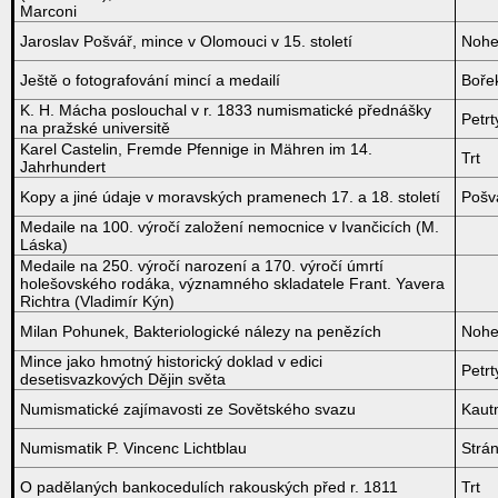
Marconi
Jaroslav Pošvář, mince v Olomouci v 15. století
Nohe
Ještě o fotografování mincí a medailí
Bořek
K. H. Mácha poslouchal v r. 1833 numismatické přednášky
Petrt
na pražské universitě
Karel Castelin, Fremde Pfennige in Mähren im 14.
Trt
Jahrhundert
Kopy a jiné údaje v moravských pramenech 17. a 18. století
Pošvá
Medaile na 100. výročí založení nemocnice v Ivančicích (M.
Láska)
Medaile na 250. výročí narození a 170. výročí úmrtí
holešovského rodáka, významného skladatele Frant. Yavera
Richtra (Vladimír Kýn)
Milan Pohunek, Bakteriologické nálezy na penězích
Nohe
Mince jako hmotný historický doklad v edici
Petrt
desetisvazkových Dějin světa
Numismatické zajímavosti ze Sovětského svazu
Kaut
Numismatik P. Vincenc Lichtblau
Strán
O padělaných bankocedulích rakouských před r. 1811
Trt