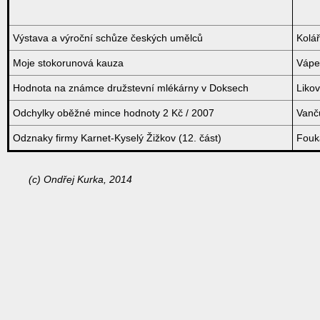
Výstava a výroční schůze českých umělců
Kolář
Moje stokorunová kauza
Vápe
Hodnota na známce družstevní mlékárny v Doksech
Liko
Odchylky oběžné mince hodnoty 2 Kč / 2007
Vanču
Odznaky firmy Karnet-Kyselý Žižkov (12. část)
Fouka
(c) Ondřej Kurka, 2014