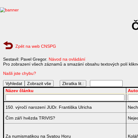
Č
Zpět na web CNSPG
Sestavil: Pavel Gregor.
Návod na ovládání
Pro zobrazení všech záznamů a smazání obsahu textových polí klikně
Našli jste chybu?
Zkratka lit.:
Název článku
Auto
150. výročí narození JUDr. Františka Ulricha
Nech
Čím září hvězda TRIVIS?
Nejed
Za numismatikou na Svatou Horu
Kolář