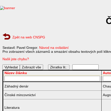
Č
Zpět na web CNSPG
Sestavil: Pavel Gregor.
Návod na ovládání
Pro zobrazení všech záznamů a smazání obsahu textových polí klikně
Našli jste chybu?
Zkratka lit.:
Název článku
Auto
Záhadný denár
Chau
Čínské mincovnictví
Augst
Literatura