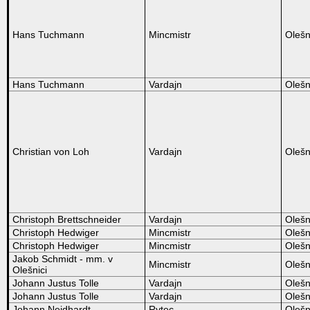
Hans Tuchmann
Mincmistr
Olešn
Hans Tuchmann
Vardajn
Olešn
Christian von Loh
Vardajn
Olešn
Christoph Brettschneider
Vardajn
Olešn
Christoph Hedwiger
Mincmistr
Olešn
Christoph Hedwiger
Mincmistr
Olešn
Jakob Schmidt - mm. v
Mincmistr
Olešn
Olešnici
Johann Justus Tolle
Vardajn
Olešn
Johann Justus Tolle
Vardajn
Olešn
Johann Neidhardt
Rytec
Olešn