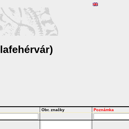
lafehérvár)
Obr. značky
Poznámka