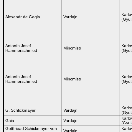
Karlo
Alexandr de Gagia
Vardajn
(Gyul
Antonín Josef
Karlo
Mincmistr
Hammerschmied
(Gyul
Antonín Josef
Karlo
Mincmistr
Hammerschmied
(Gyul
Karlo
G. Schlickmayer
Vardajn
(Gyul
Karlo
Gaia
Vardajn
(Gyul
Gottfriead Schickmayer von
Karlo
Vardajn