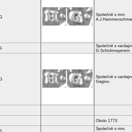
Společně s mm.
HG
A.J.Hammerschmi
Společně s vardaj
S
G.Schickmayerem
Společně s vardajn
HG
Gagiou
Okolo 1773
Společně s mm.
S