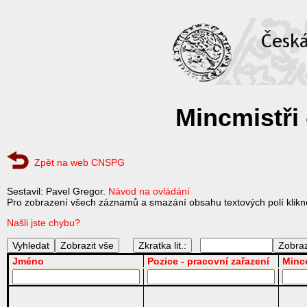
Mincmistři
Zpět na web CNSPG
Sestavil: Pavel Gregor.
Návod na ovládání
Pro zobrazení všech záznamů a smazání obsahu textových polí klikně
Našli jste chybu?
Zkratka lit.:
Jméno
Pozice - pracovní zařazení
Minc