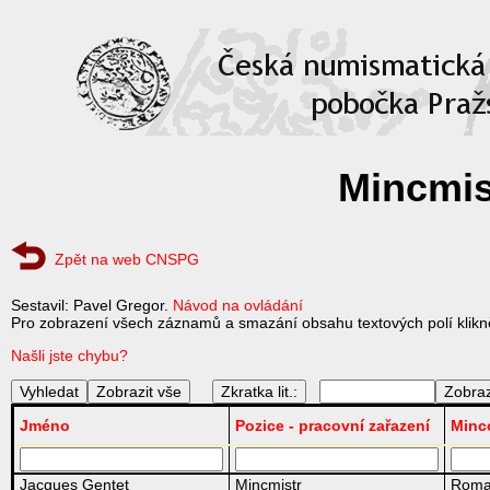
Mincmis
Zpět na web CNSPG
Sestavil: Pavel Gregor.
Návod na ovládání
Pro zobrazení všech záznamů a smazání obsahu textových polí klikně
Našli jste chybu?
Zkratka lit.:
Jméno
Pozice - pracovní zařazení
Minc
Jacques Gentet
Mincmistr
Roma