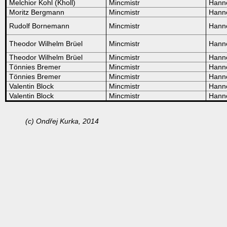
Melchior Kohl (Kholl)
Mincmistr
Hann
Moritz Bergmann
Mincmistr
Hann
Rudolf Bornemann
Mincmistr
Hann
Theodor Wilhelm Brüel
Mincmistr
Hann
Theodor Wilhelm Brüel
Mincmistr
Hann
Tönnies Bremer
Mincmistr
Hann
Tönnies Bremer
Mincmistr
Hann
Valentin Block
Mincmistr
Hann
Valentin Block
Mincmistr
Hann
(c) Ondřej Kurka, 2014