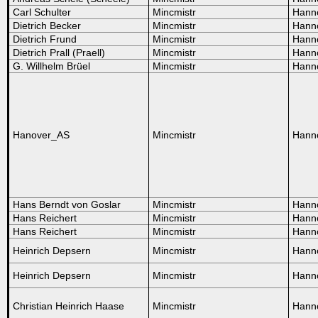
Carl Schulter
Mincmistr
Hann
Dietrich Becker
Mincmistr
Hann
Dietrich Frund
Mincmistr
Hann
Dietrich Prall (Praell)
Mincmistr
Hann
G. Willhelm Brüel
Mincmistr
Hann
Hanover_AS
Mincmistr
Hann
Hans Berndt von Goslar
Mincmistr
Hann
Hans Reichert
Mincmistr
Hann
Hans Reichert
Mincmistr
Hann
Heinrich Depsern
Mincmistr
Hann
Heinrich Depsern
Mincmistr
Hann
Christian Heinrich Haase
Mincmistr
Hann