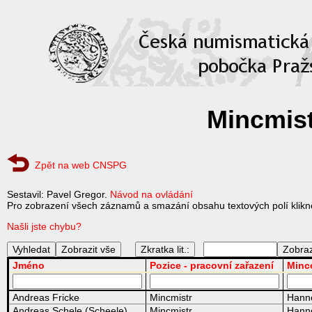
Mincmist
Zpět na web CNSPG
Sestavil: Pavel Gregor.
Návod na ovládání
Pro zobrazení všech záznamů a smazání obsahu textových polí klikně
Našli jste chybu?
Zkratka lit.:
Jméno
Pozice - pracovní zařazení
Minc
Andreas Fricke
Mincmistr
Hann
Andreas Schele (Scheele)
Mincmistr
Hann