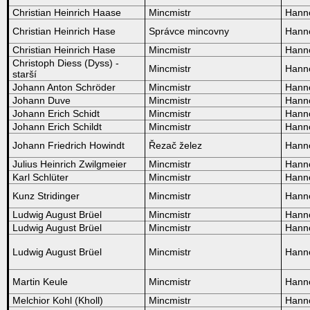
Christian Heinrich Haase
Mincmistr
Hann
Christian Heinrich Hase
Správce mincovny
Hann
Christian Heinrich Hase
Mincmistr
Hann
Christoph Diess (Dyss) -
Mincmistr
Hann
starší
Johann Anton Schröder
Mincmistr
Hann
Johann Duve
Mincmistr
Hann
Johann Erich Schidt
Mincmistr
Hann
Johann Erich Schildt
Mincmistr
Hann
Johann Friedrich Howindt
Řezač želez
Hann
Julius Heinrich Zwilgmeier
Mincmistr
Hann
Karl Schlüter
Mincmistr
Hann
Kunz Stridinger
Mincmistr
Hann
Ludwig August Brüel
Mincmistr
Hann
Ludwig August Brüel
Mincmistr
Hann
Ludwig August Brüel
Mincmistr
Hann
Martin Keule
Mincmistr
Hann
Melchior Kohl (Kholl)
Mincmistr
Hann