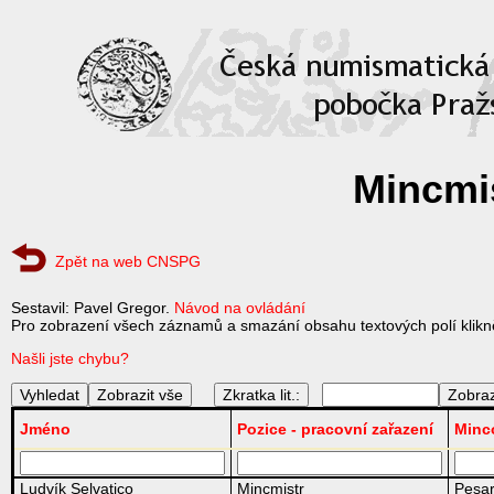
Mincmis
Zpět na web CNSPG
Sestavil: Pavel Gregor.
Návod na ovládání
Pro zobrazení všech záznamů a smazání obsahu textových polí klikně
Našli jste chybu?
Zkratka lit.:
Jméno
Pozice - pracovní zařazení
Minc
Ludvík Selvatico
Mincmistr
Pesa