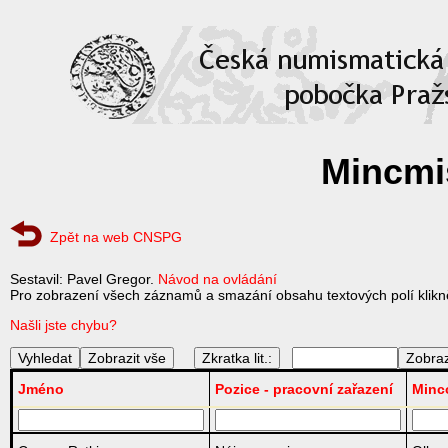
Mincmis
Zpět na web CNSPG
Sestavil: Pavel Gregor.
Návod na ovládání
Pro zobrazení všech záznamů a smazání obsahu textových polí klikně
Našli jste chybu?
Zkratka lit.:
Jméno
Pozice - pracovní zařazení
Minc