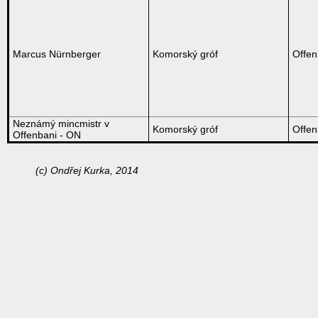
Marcus Nürnberger
Komorský gróf
Offe
Neznámý mincmistr v
Komorský gróf
Offe
Offenbani - ON
(c) Ondřej Kurka, 2014