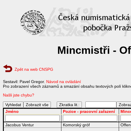
Mincmistři - 
Zpět na web CNSPG
Sestavil: Pavel Gregor.
Návod na ovládání
Pro zobrazení všech záznamů a smazání obsahu textových polí klikně
Našli jste chybu?
Zkratka lit.:
Jméno
Pozice - pracovní zařazení
Minc
Jacobus Ventur
Komorský gróf
Offe