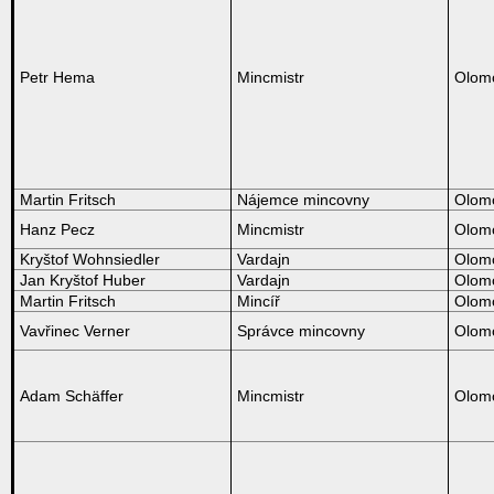
Petr Hema
Mincmistr
Olom
Martin Fritsch
Nájemce mincovny
Olom
Hanz Pecz
Mincmistr
Olom
Kryštof Wohnsiedler
Vardajn
Olom
Jan Kryštof Huber
Vardajn
Olom
Martin Fritsch
Mincíř
Olom
Vavřinec Verner
Správce mincovny
Olom
Adam Schäffer
Mincmistr
Olom