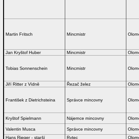
Martin Fritsch
Mincmistr
Olom
Jan Kryštof Huber
Mincmistr
Olom
Tobias Sonnenschein
Mincmistr
Olom
Jiří Ritter z Vídně
Řezač želez
Olom
František z Dietrichsteina
Správce mincovny
Olom
Kryštof Spielmann
Nájemce mincovny
Olom
Valentin Musca
Správce mincovny
Olom
Hans Rieger - starší
Rytec
Olom