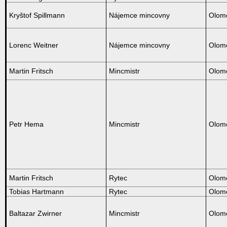
Kryštof Spillmann
Nájemce mincovny
Olom
Lorenc Weitner
Nájemce mincovny
Olom
Martin Fritsch
Mincmistr
Olom
Petr Hema
Mincmistr
Olom
Martin Fritsch
Rytec
Olom
Tobias Hartmann
Rytec
Olom
Baltazar Zwirner
Mincmistr
Olom