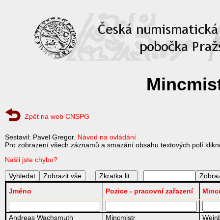
Mincmist
Zpět na web CNSPG
Sestavil: Pavel Gregor.
Návod na ovládání
Pro zobrazení všech záznamů a smazání obsahu textových polí klikně
Našli jste chybu?
Zkratka lit.:
Jméno
Pozice - pracovní zařazení
Minc
Andreas Wachsmuth
Mincmistr
Wein