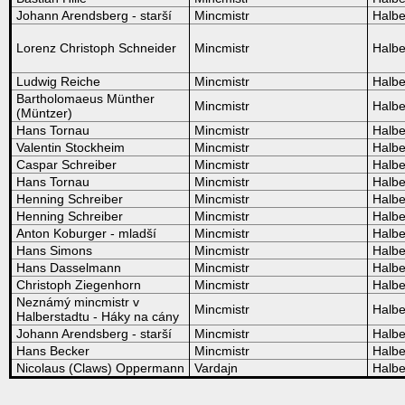
Johann Arendsberg - starší
Mincmistr
Halbe
Lorenz Christoph Schneider
Mincmistr
Halbe
Ludwig Reiche
Mincmistr
Halbe
Bartholomaeus Münther
Mincmistr
Halbe
(Müntzer)
Hans Tornau
Mincmistr
Halbe
Valentin Stockheim
Mincmistr
Halbe
Caspar Schreiber
Mincmistr
Halbe
Hans Tornau
Mincmistr
Halbe
Henning Schreiber
Mincmistr
Halbe
Henning Schreiber
Mincmistr
Halbe
Anton Koburger - mladší
Mincmistr
Halbe
Hans Simons
Mincmistr
Halbe
Hans Dasselmann
Mincmistr
Halbe
Christoph Ziegenhorn
Mincmistr
Halbe
Neznámý mincmistr v
Mincmistr
Halbe
Halberstadtu - Háky na cány
Johann Arendsberg - starší
Mincmistr
Halbe
Hans Becker
Mincmistr
Halbe
Nicolaus (Claws) Oppermann
Vardajn
Halbe