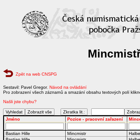
Mincmistř
Zpět na web CNSPG
Sestavil: Pavel Gregor.
Návod na ovládání
Pro zobrazení všech záznamů a smazání obsahu textových polí klikně
Našli jste chybu?
Zkratka lit.:
Jméno
Pozice - pracovní zařazení
Minc
Bastian Hille
Mincmistr
Halbe
Bastian Hille
Mincmistr
Halbe