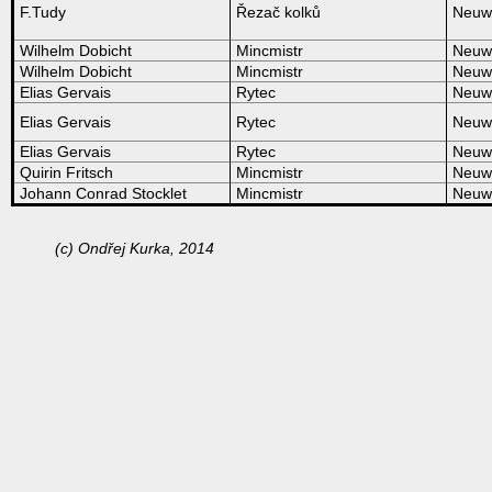
F.Tudy
Řezač kolků
Neuw
Wilhelm Dobicht
Mincmistr
Neuw
Wilhelm Dobicht
Mincmistr
Neuw
Elias Gervais
Rytec
Neuw
Elias Gervais
Rytec
Neuw
Elias Gervais
Rytec
Neuw
Quirin Fritsch
Mincmistr
Neuw
Johann Conrad Stocklet
Mincmistr
Neuw
(c) Ondřej Kurka, 2014