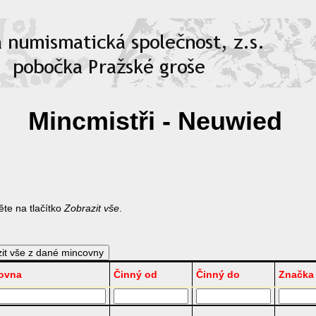
Mincmistři - Neuwied
te na tlačítko
Zobrazit vše
.
ovna
Činný od
Činný do
Značka