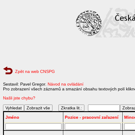
Zpět na web CNSPG
Sestavil: Pavel Gregor.
Návod na ovládání
Pro zobrazení všech záznamů a smazání obsahu textových polí klikně
Našli jste chybu?
Zkratka lit.:
Jméno
Pozice - pracovní zařazení
Minc