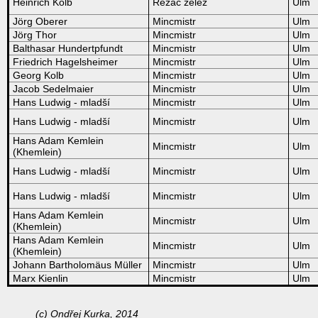
Heinrich Kolb
Řezač želez
Ulm
Jörg Oberer
Mincmistr
Ulm
Jörg Thor
Mincmistr
Ulm
Balthasar Hundertpfundt
Mincmistr
Ulm
Friedrich Hagelsheimer
Mincmistr
Ulm
Georg Kolb
Mincmistr
Ulm
Jacob Sedelmaier
Mincmistr
Ulm
Hans Ludwig - mladší
Mincmistr
Ulm
Hans Ludwig - mladší
Mincmistr
Ulm
Hans Adam Kemlein
Mincmistr
Ulm
(Khemlein)
Hans Ludwig - mladší
Mincmistr
Ulm
Hans Ludwig - mladší
Mincmistr
Ulm
Hans Adam Kemlein
Mincmistr
Ulm
(Khemlein)
Hans Adam Kemlein
Mincmistr
Ulm
(Khemlein)
Johann Bartholomäus Müller
Mincmistr
Ulm
Marx Kienlin
Mincmistr
Ulm
(c) Ondřej Kurka, 2014