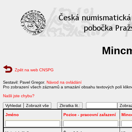
Mincm
Zpět na web CNSPG
Sestavil: Pavel Gregor.
Návod na ovládání
Pro zobrazení všech záznamů a smazání obsahu textových polí klikně
Našli jste chybu?
Zkratka lit.:
Jméno
Pozice - pracovní zařazení
Minc