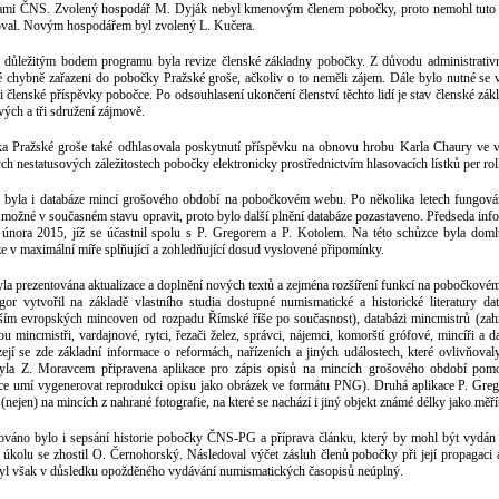
ami ČNS. Zvolený hospodář M. Dyják nebyl kmenovým členem pobočky, proto nemohl tuto f
oval. Novým hospodářem byl zvolený L. Kučera.
 důležitým bodem programu byla revize členské základny pobočky. Z důvodu administrativn
é chybně zařazeni do pobočky Pražské groše, ačkoliv o to neměli zájem. Dále bylo nutné se v
li členské příspěvky pobočce. Po odsouhlasení ukončení členství těchto lidí je stav členské zákl
ých a tři sdružení zájmově.
a Pražské groše také odhlasovala poskytnutí příspěvku na obnovu hrobu Karla Chaury ve 
ch nestatusových záležitostech pobočky elektronicky prostřednictvím hlasovacích lístků per rol
 byla i databáze mincí grošového období na pobočkovém webu. Po několika letech fungování
 možné v současném stavu opravit, proto bylo další plnění databáze pozastaveno. Předseda inf
 února 2015, jíž se účastnil spolu s P. Gregorem a P. Kotolem. Na této schůzce byla dom
ze v maximální míře splňující a zohledňující dosud vyslovené připomínky.
la prezentována aktualizace a doplnění nových textů a zejména rozšíření funkcí na pobočkovém 
gor vytvořil na základě vlastního studia dostupné numismatické a historické literatury d
ším evropských mincoven od rozpadu Římské říše po současnost), databázi mincmistrů (zah
ou mincmistři, vardajnové, rytci, řezači želez, správci, nájemci, komorští grófové, mincíři a 
zejí se zde základní informace o reformách, nařízeních a jiných událostech, které ovlivňova
yla Z. Moravcem připravena aplikace pro zápis opisů na mincích grošového období pom
ace umí vygenerovat reprodukci opisu jako obrázek ve formátu PNG). Druhá aplikace P. Grego
(nejen) na mincích z nahrané fotografie, na které se nachází i jiný objekt známé délky jako měří
ováno bylo i sepsání historie pobočky ČNS-PG a příprava článku, který by mohl být vydán 
 úkolu se zhostil O. Černohorský. Následoval výčet zásluh členů pobočky při její propagaci a
byl však v důsledku opožděného vydávání numismatických časopisů neúplný.