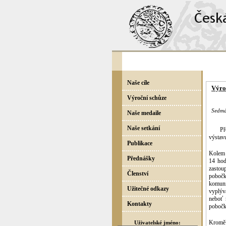
Naše cíle
Výro
Výroční schůze
Sedmá 
Naše medaile
Naše setkání
Př
výstav
Publikace
Kolem 1
Přednášky
14 hod
zastoup
Členství
pobočk
komuni
Užitečné odkazy
vyplýv
neboť 
Kontakty
pobočk
Kromě 
Uživatelské jméno: