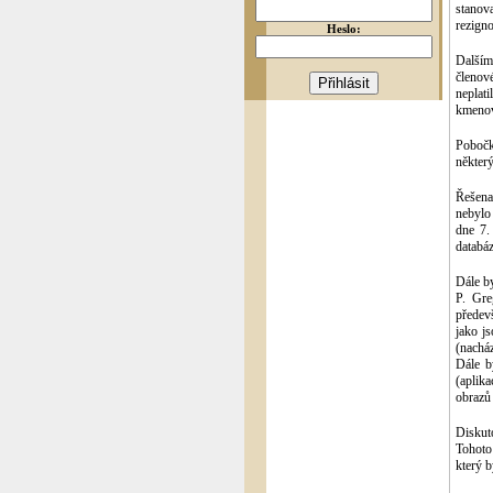
stanov
rezign
Heslo:
Dalším
členov
neplati
kmenov
Pobočk
některý
Řešena
nebylo
dne 7.
databá
Dále by
P. Gre
předev
jako js
(nachá
Dále b
(aplik
obrazů 
Diskut
Tohoto
který 