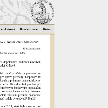
Vyhledávání
Databáze mincí
Diskuze
2020
Autor:
Ondřej Černohorský
Zpět na seznam
. března 2015 od 14:00.
v dopoledních hodinách navštívili
adci Králové.
bědu. Schůze začala dle programu ve
ých zpráv předsedy, hospodáře (v
dnatele o právním stavu subjektivity
ho účtu. Důvodem byl problém při
nepřiměřeným bankovním poplatkům
ku zastaralých stanov ČNS omezena,
blém zajištění přístupu hospodáře
usel nadále vykonávat P. Huňař.
roce 2014, která byla v rozporu se