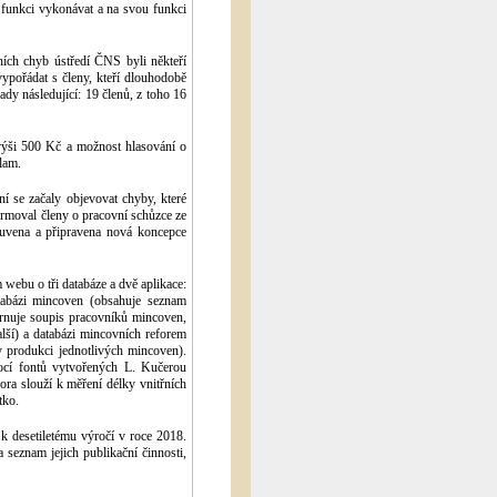
unkci vykonávat a na svou funkci
ích chyb ústředí ČNS byli někteří
ypořádat s členy, kteří dlouhodobě
ady následující: 19 členů, z toho 16
výši 500 Kč a možnost hlasování o
lam.
 se začaly objevovat chyby, které
ormoval členy o pracovní schůzce ze
luvena a připravena nová koncepce
webu o tři databáze a dvě aplikace:
atabázi mincoven (obsahuje seznam
rnuje soupis pracovníků mincoven,
další) a databázi mincovních reforem
ly produkci jednotlivých mincoven).
ocí fontů vytvořených L. Kučerou
ra slouží k měření délky vnitřních
tko.
k desetiletému výročí v roce 2018.
 seznam jejich publikační činnosti,