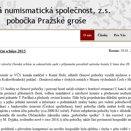
O nás
Články
Pro Vás
ční schůze 2015
Datum:
19.01. 
výroční členská schůze se uskutečnila opět v příjemném prostředí salonku hotelu U kata dne 28
estože se VČS konala tradičně v Kutné Hoře, někteří členové pobočky využili možnost a 
u Královéhradecký poklad – Denárová měna v českých zemích v Muzeu východních Čech v Hr
3. hodiny se členové pobočky i pozvaní hosté začali scházet v hotelové restauraci U kata k o
in prezencí přítomných členů, volbou mandátové a návrhové komise a přednesem nezbytn
ení jednatele T. Pavlíka) a předsedy revizní komise. Dále byla projednávána důležitá zpráva je
y a jejího jednání navenek a informace o podmínkách změny banky pro vedení pobočkové
kaci s bankovního ústavem (Českou spořitelnou), který pobočka chtěla změnit kvůli 
ajícím z vedení účtu pobočky (cca 2000 Kč ročně). Právní subjektivita pobočky byla v důsled
neměla dle nového Občanského zákoníku status „pobočného spolku“. S tím souvisel i pro
y M. Dyjáka, zvoleného nově v roce 2014, k účtu pobočky, takže část povinností hospodáře m
problémů s převodem kompetencí na nového hospodáře byla zjištěna i chyba v jeho volbě v 