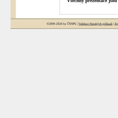
Všechny prezentace jsou 
©2009-2026 by ČNSPG |
Validace členských průkazů
|
Zp