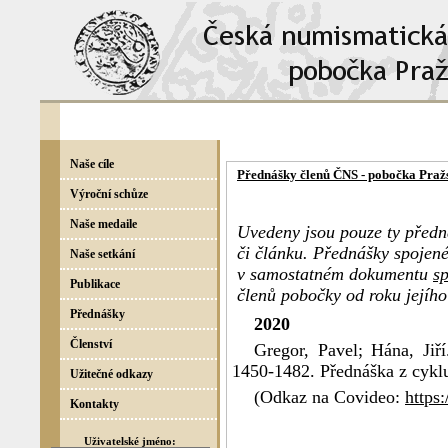
Naše cíle
Přednášky členů ČNS - pobočka Praž
Výroční schůze
Naše medaile
Uvedeny jsou pouze ty předná
či článku. Přednášky spojen
Naše setkání
v samostatném dokumentu
sp
Publikace
členů pobočky od roku jejího
Přednášky
2020
Členství
Gregor, Pavel; Hána, Jiř
1450-1482. Přednáška z cykl
Užitečné odkazy
(Odkaz na Covideo:
https
Kontakty
Uživatelské jméno: