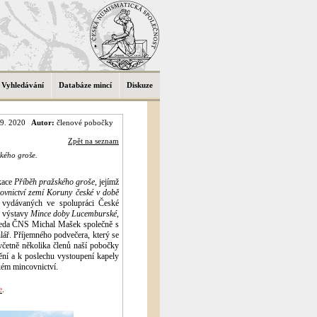
Vyhledávání
Databáze mincí
Diskuze
9. 2020
Autor:
členové pobočky
Zpět na seznam
kého groše.
kace
Příběh pražského groše
, jejímž
covnictví zemí Koruny české v době
 vydávaných ve spolupráci České
u výstavy
Mince doby Lucemburské
,
dseda ČNS Michal Mašek společně s
lář. Příjemného podvečera, který se
 včetně několika členů naší pobočky
ění a k poslechu vystoupení kapely
kém mincovnictví.
e
.