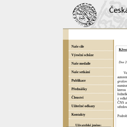
Naše cíle
Křes
Výroční schůze
Dne 2
Naše medaile
Naše setkání
Ve
autore
Publikace
grošov
numism
Přednášky
kterou
ředitel
Členství
z velk
ČNS a 
Užitečné odkazy
středo
Kontakty
Podrobn
Uživatelské jméno: