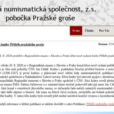
O nás
Články
Pro Vás
t knihy Příběh pražského groše
Datum:
23.0
6. 8. 2020 proběhl v Regionálním muzeu v Jílovém u Prahy křest nově vydané knihy Příběh pražs
 středu 26. 8. 2020 se v Regionálním muzeu v Jílovém u Prahy konal křest nově vydané publi
m je člen naší pobočky ČNS Jan Cihlář. Kniha s podtitulem
Stručný přehled historie a min
é (1300-1547)
je první knihou z plánované nové ediční řady numismatických publikací
atické společnosti a Nakladatelství Lidové noviny. Křest knihy byl zároveň spojen s derniéro
 uspořádalo Regionální muzeum v Jílovém u Prahy společně s ČNS. Akci krátce uvedl pře
kou muzea PhDr. Šárkou Juřinovou a o samotné knize stručně pohovořil také její autor Jan Cih
é části konal v exteriérech jílovského muzea, se zúčastnila řada našich známých numismatiků
také další zájemci o historii. Jak tomu na křtech bývá zvykem, nechybělo ani bohaté pohošt
věké hudby. V rámci křtu knihy bylo rovněž ještě možné navštívit končící výstavu o lucemburs
ější informace o křtěné publikaci se můžete dovědět v sekci Publikace,
Příběh pražského groš