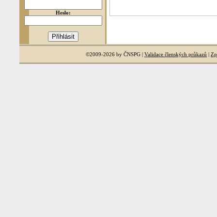
Heslo:
©2009-2026 by ČNSPG |
Validace členských průkazů
|
Zp