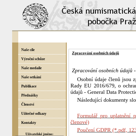
Naše cíle
Zpracování osobních údajů
Výroční schůze
Naše medaile
Zpracování osobních údajů 
Naše setkání
Osobní údaje členů jsou 
Rady EU 2016/679, o ochran
Publikace
údajů - General Data Protect
Přednášky
Následující dokumenty slo
Členství
Užitečné odkazy
Formulář pro uplatnění 
členové)
Kontakty
Poučení GDPR (*.pdf, 123 
Uživatelské jméno: